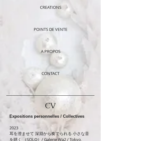
CREATIONS
POINTS DE VENTE
A PROPOS
CONTACT
CV
Expositions personnelles / Collectives
2023
耳を澄ませて 深淵から奏でられる 小さな音
を聴く （SOLO）/ Galerie Wa2 / Tokyo,