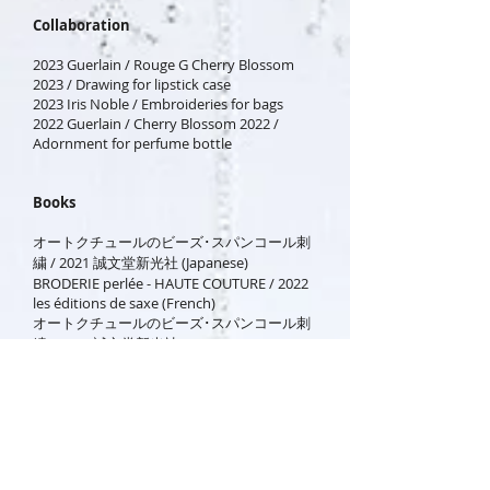
Collaboration
2023 Guerlain / Rouge G Cherry Blossom
2023 / Drawing for lipstick case
2023 Iris Noble / Embroideries for bags
2022 Guerlain / Cherry Blossom 2022 /
Adornment for perfume bottle
Books
オートクチュールのビーズ･スパンコール刺
繍 / 2021 誠文堂新光社 (Japanese)
BRODERIE perlée - HAUTE COUTURE / 2022
les éditions de saxe (French)
オートクチュールのビーズ･スパンコール刺
繍 / 2023 誠文堂新光社 (Japanese)
Salons des Créateurs
2023
ISETAN SHUGEI / Salon de la création & du
savoir-faire / Shinjuku Isetan / Tokyo, Japon