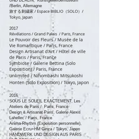
UND BERLIN, Kunstgewerbemuseum
/Berlin, Allemagne
旅する刺繍家 / Espace BIBLIO（SOLO）/
Tokyo, Japan
2017
Révélations / Grand Palais / Paris, France
Le Pouvoir des Fleurs / Musée de la
Vie Romantique / Paris, France
Design Artisanat d'Art / Hôtel de ville
de Paris / Paris, France
Symbiose / Galerie Bettina (Solo
Exposition) / Paris, France
unlimited / Nihombashi Mitsukoshi
Honten (Solo Exposition) / Tokyo, Japon
2016
SOUS LE SOLEIL EXACTEMENT, Les
Ateliers de Paris / Paris, France
Design & Artisanat Paris, Galerie Alexis
Lahellec / Paris, France
Anima-Rhythm (Exposition personnelle),
Galerie Ecru+HM Ginza / Tokyo, Japon
HANDWERK UND DESIGN AUS PARIS