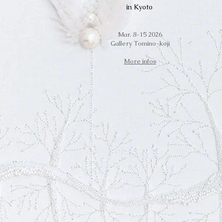
in Kyoto
Hh
Mar. 8-15 2026
Gallery Tomino-koji
More infos